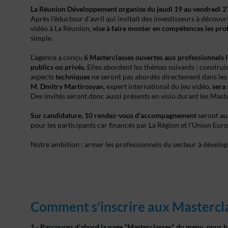
La Réunion Développement organise du jeudi 19 au vendredi 27
Après l'éductour d’avril qui invitait des investisseurs à découvr
vidéo à La Réunion,
vise à faire monter en compétences les prof
simple.
L’agence a conçu
6 Masterclasses ouvertes aux professionnels lo
publics ou privés.
Elles abordent les thèmes suivants : constru
aspects
techniques
ne seront pas abordés directement dans les
M. Dmitry Martirosyan,
expert international du jeu vidéo,
sera
Des invités seront donc aussi présents en visio durant les Mast
Sur candidature, 10 rendez-vous d'accompagnement
seront aus
pour les participants car financés par La Région et l'Union Eu
Notre ambition : armer les professionnels du secteur à développ
Comment s'inscrire aux Mastercl
1 - Parcourez d'abord la page "Masterclasses" du menu pour bie