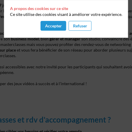
 juin, La Réunion in Games "Masterclasses"
A propos des cookies sur ce site
ir les talents locaux et faire découvrir La Réunion en tant que terre d’inv
Ce site utilise des cookies visant à améliorer votre expérience.
essionnels sur l’aspect business.
En effet, trouver son modèle économique 
Accepter
Refuser
caux, gérants de studios, créateurs d’entreprises, étudiants, mais aussi
ire son
business model
, bien
gérer et manager
son studio, convaincre des é
 masterclasses mais vous pouvez profiter des rendez-vous de networking 
 sur place
et vous fera bénéficier de son réseau pour aborder plusieurs suje
erclasses.
si accessibles avec notre invité pour les participants qui souhaitent avoir 
ropéenne.
er des jeux vidéos à succès et à l’international !
asses et rdv d'accompagnement ?
n cibler vos besoins et vérifier votre agenda.