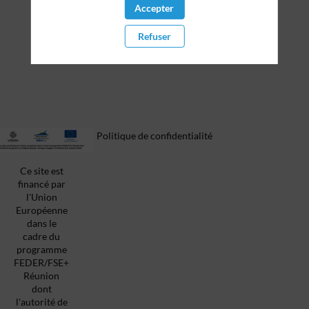
spécialisées et d’organismes publics pour aider les
Accepter
créateurs à structurer leurs projets, sécuriser leurs
activités et développer leur modèle économique.
Refuser
Présente en distanciel
Politique de confidentialité
Ce site est
financé par
l'Union
Européenne
dans le
cadre du
programme
FEDER/FSE+
Réunion
dont
l'autorité de