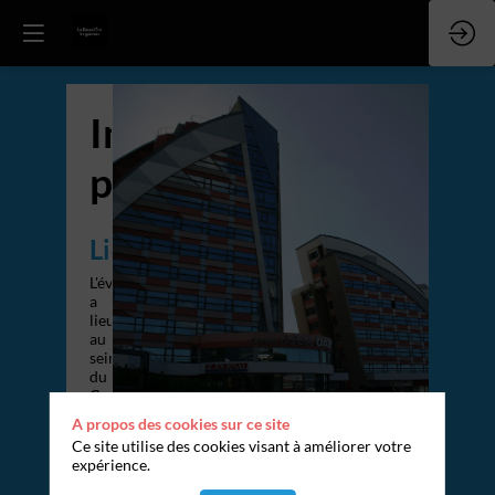
Informations
pratiques
Lieux
L'évènement
a
lieu
au
sein
du
Centre
d'Affaires
A propos des cookies sur ce site
Cadjee.
Ce site utilise des cookies visant à améliorer votre
Adresse
expérience.
:
62