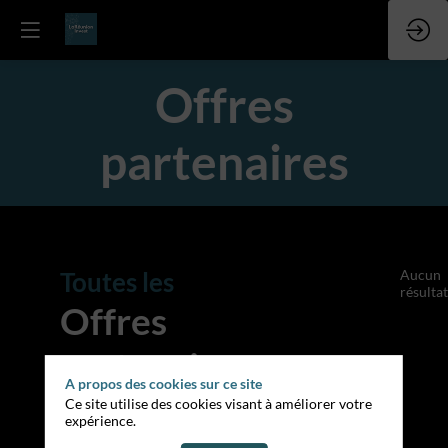
Offres
partenaires
Toutes les
Aucun
résultat
Offres
partenaires
A propos des cookies sur ce site
Ce site utilise des cookies visant à améliorer votre
expérience.