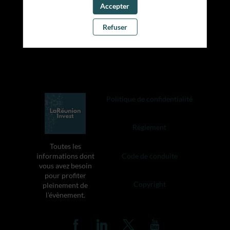
Accepter
PARTENAIRES
Refuser
Effacer tous les filtres
Politique de confidentialité
Règlement
Toutes les
informations dont
Code de conduite
vous avez besoin
pour profiter
Copyright
pleinement de
l'évènement.