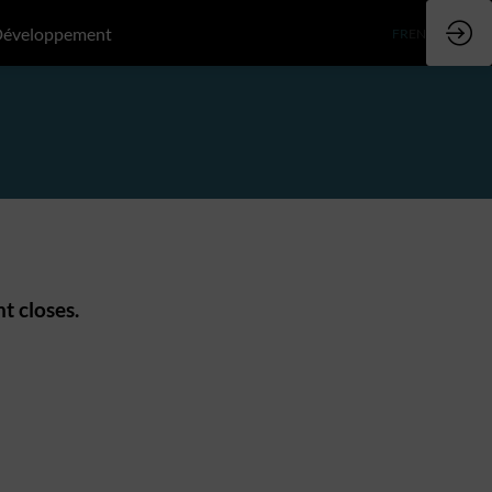
Développement
FR
EN
t closes.