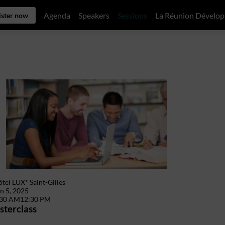
Agenda
Speakers
Sessions
La Réunion Dévelo
ister now
tel LUX* Saint-Gilles
n 5, 2025
:30 AM
12:30 PM
terclass