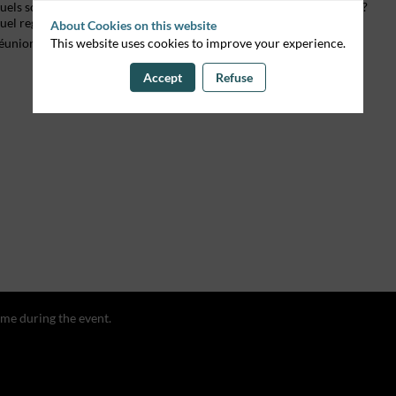
uels sont les secrets pour convaincre un investisseur international ?
uel regard portent les investisseurs étrangers sur La Réunion ?
About Cookies on this website
éunion Développement vous invite à une table ronde...
This website uses cookies to improve your experience.
Accept
Refuse
ime during the event.