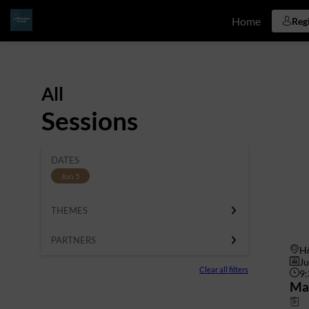
Home
Reg
All
Sessions
DATES
Jun 5
THEMES
PARTNERS
Hô
Ju
Clear all filters
9
Mas