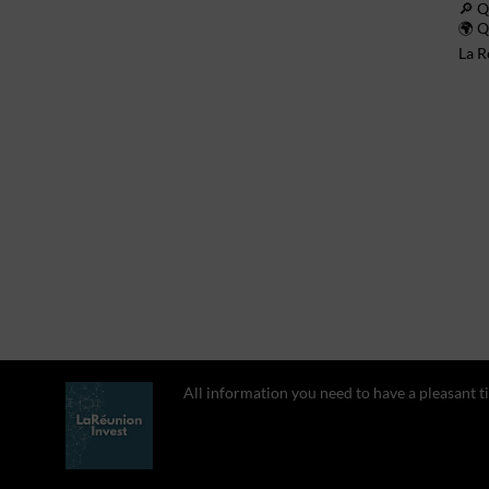
🔎 Q
🌍 Q
La R
All information you need to have a pleasant t