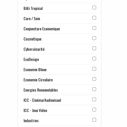
de 
Océ
Bâti Tropical
Care / Soin
Conjoncture Economique
Cosmétique
Cybersécurité
EcoDesign
Economie Bleue
Economie Circulaire
Energies Renouvelables
ICC - Cinéma/Audiovisuel
24 j
La s
ICC - Jeux Video
stru
répo
Industries
beso