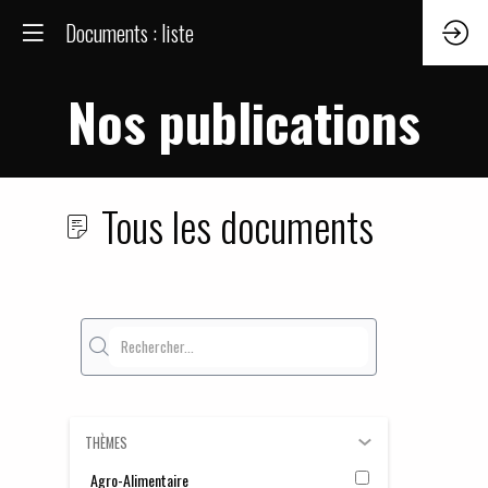
Documents : liste
Nos publications
Tous les documents
Caf
Int
Eco
- F
THÈMES
Géo
Agro-Alimentaire