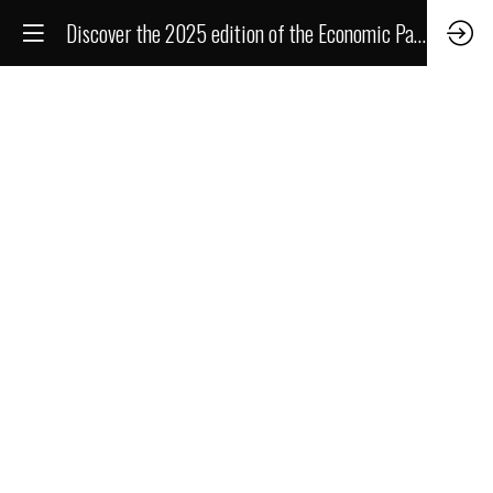
Discover the 2025 edition of the Economic Panorama of Cinema and Audiovisual
Discover the 2025
edition of the
Economic
Panorama of
Cinema and