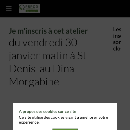
Je m'inscris à cet atelier
Les
inscrip
du vendredi 30
sont
closes.
janvier matin à St
Denis au Dina
Morgabine
A propos des cookies sur ce site
Ce site utilise des cookies visant à améliorer votre
expérience.