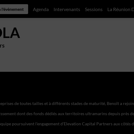
Agenda
Intervenants
Sessions
La Réunion 
à l'évènement
OLA
rs
rises de toutes tailles et à différents stades de maturité, Benoît a rejoi
tissement dont des fonds dédiés aux territoires ultramarins depuis près de
 équipe poursuivent l’engagement d’Elevation Capital Partners aux côtés de