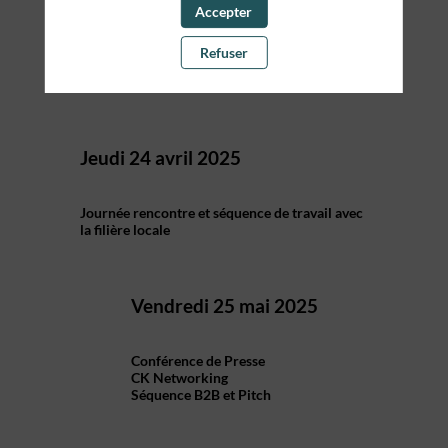
Mercredi 23 avril 2025
Accepter
Titre de l'article
Refuser
Journée rencontre et séquence de travail avec
la filière locale
Jeudi 24 avril 2025
Titre de l'article
Journée rencontre et séquence de travail avec
la filière locale
Vendredi 25 mai 2025
1er
Conférence de Presse
CK Networking
Séquence B2B et Pitch