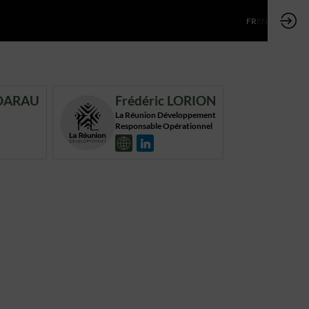
FR
EN
OARAU
Frédéric
LORION
FL
La Réunion Développement
Responsable Opérationnel