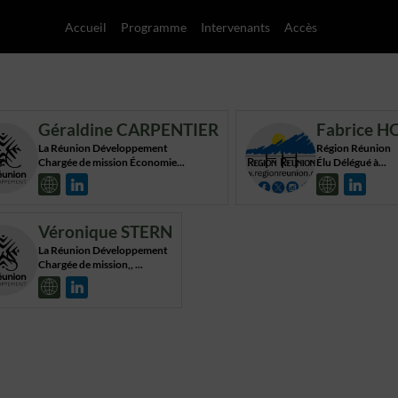
Accueil
Programme
Intervenants
Accès
Géraldine
CARPENTIER
Fabrice
H
GC
FH
La Réunion Développement
Région Réunion
Chargée de mission Économie...
Élu Délégué à...
Véronique
STERN
VS
La Réunion Développement
Chargée de mission,, ...