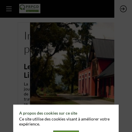
Informations
pratiques
Le
Lieu
La
journée
de
travail
se
déroule
A propos des cookies sur ce site
au
Domaine
Ce site utilise des cookies visant à améliorer votre
de
expérience.
Montgaillard