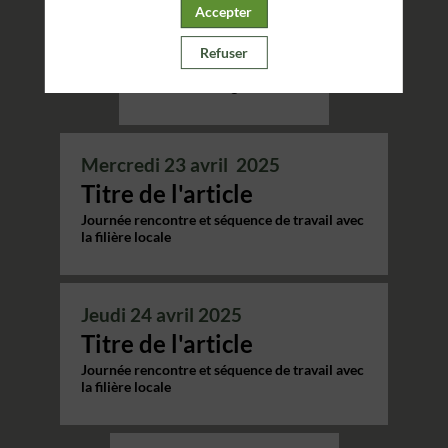
Accepter
Mardi 22 avril 2025
JOUR 1
Refuser
Arrivée de la délégation
Conférence Régionale
Mercredi 23 avril 2025
Titre de l'article
Journée rencontre et séquence de travail avec
la filière locale
Jeudi 24 avril 2025
Titre de l'article
Journée rencontre et séquence de travail avec
la filière locale