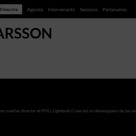
Agenda
Intervenants
Sessions
Partenaires
S'inscrire
ARSSON
 creative director et PDG. Lightbulb Crew est un développeur de jeu vidé