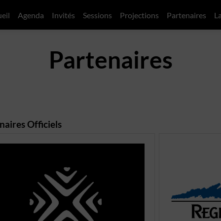
eil
Agenda
Invités
Sessions
Projections
Partenaires
L
Partenaires
naires Officiels