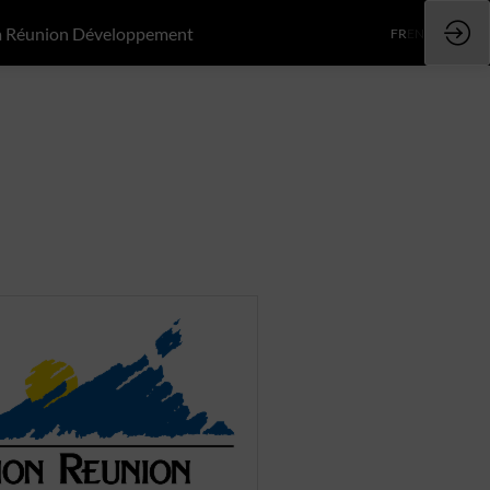
a Réunion Développement
FR
EN