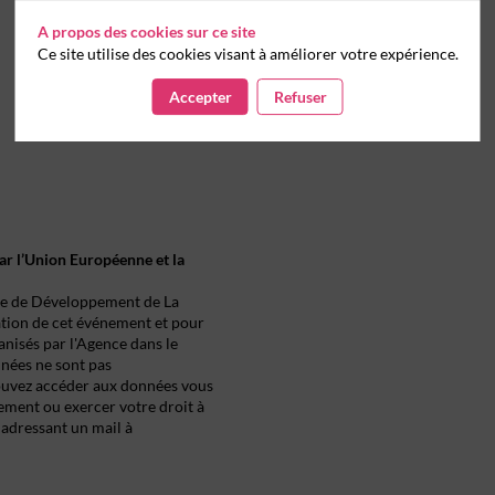
A propos des cookies sur ce site
Ce site utilise des cookies visant à améliorer votre expérience.
Accepter
Refuser
ar l’Union Européenne et la
e de Développement de La
ation de cet événement et pour
nisés par l'Agence dans le
nnées ne sont pas
ouvez accéder aux données vous
cement ou exercer votre droit à
 adressant un mail à